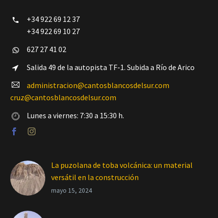
+34 922 69 12 37


+34 922 69 10 27
627 27 41 02


Salida 49 de la autopista TF-1. Subida a Río de Arico


administracion@cantosblancosdelsur.com


cruz@cantosblancosdelsur.com
Lunes a viernes: 7:30 a 15:30 h.


La puzolana de toba volcánica: un material
versátil en la construcción
mayo 15, 2024