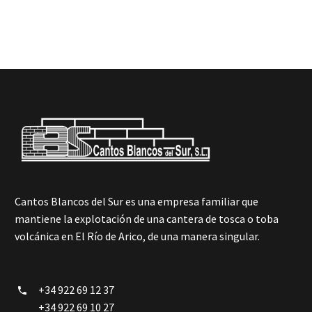
mantiene la explotación de una cantera de tosca o toba
volcánica en El Río de Arico, de una manera singular.
Cantos Blancos del Sur es una empresa familiar que
mantiene la explotación de una cantera de tosca o toba
volcánica en El Río de Arico, de una manera singular.
+34 922 69 12 37


+34 922 69 10 27