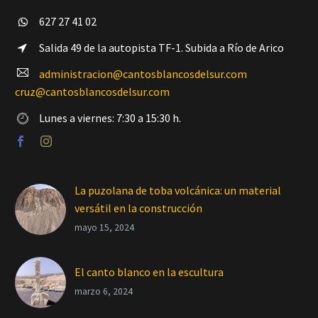
627 27 41 02


Salida 49 de la autopista TF-1. Subida a Río de Arico


administracion@cantosblancosdelsur.com


cruz@cantosblancosdelsur.com
Lunes a viernes: 7:30 a 15:30 h.


La puzolana de toba volcánica: un material
versátil en la construcción
mayo 15, 2024
El canto blanco en la escultura
marzo 6, 2024