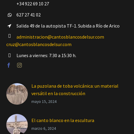
+34 922 69 10 27
627 27 41 02


Salida 49 de la autopista TF-1. Subida a Río de Arico




administracion@cantosblancosdelsur.com
cruz@cantosblancosdelsur.com
Lunes a viernes: 7:30 a 15:30 h.


La puzolana de toba volcánica: un material
versátil en la construcción
mayo 15, 2024
El canto blanco en la escultura
marzo 6, 2024