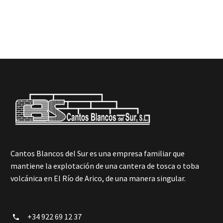
Cantos Blancos del Sur es una empresa familiar que
mantiene la explotación de una cantera de tosca o toba
volcánica en El Río de Arico, de una manera singular.
Cantos Blancos del Sur es una empresa familiar que
mantiene la explotación de una cantera de tosca o toba
volcánica en El Río de Arico, de una manera singular.
+34 922 69 12 37

