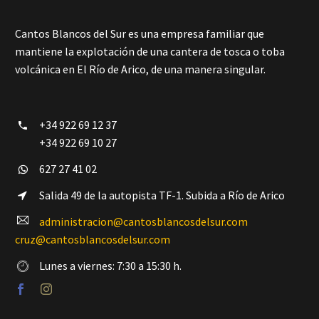
Cantos Blancos del Sur es una empresa familiar que
mantiene la explotación de una cantera de tosca o toba
volcánica en El Río de Arico, de una manera singular.
+34 922 69 12 37


+34 922 69 10 27
627 27 41 02


Salida 49 de la autopista TF-1. Subida a Río de Arico


administracion@cantosblancosdelsur.com


cruz@cantosblancosdelsur.com
Lunes a viernes: 7:30 a 15:30 h.

