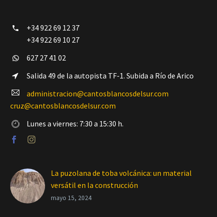
+34 922 69 12 37


+34 922 69 10 27
627 27 41 02


Salida 49 de la autopista TF-1. Subida a Río de Arico


administracion@cantosblancosdelsur.com


cruz@cantosblancosdelsur.com
Lunes a viernes: 7:30 a 15:30 h.


La puzolana de toba volcánica: un material
versátil en la construcción
mayo 15, 2024